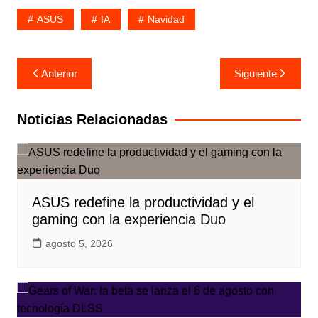
ASUS
IA
Navidad
Navegación
Anterior
Siguiente
de
entradas
Noticias Relacionadas
ASUS redefine la productividad y el
gaming con la experiencia Duo
agosto 5, 2026