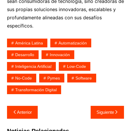
sean consumidoras de tecnología, sino creadoras de
sus propias soluciones innovadoras, escalables y
profundamente alineadas con sus desafíos
específicos.
América Latina
Automatización
Desarrollo
Innovación
Inteligencia Artificial
Low-Code
No-Code
Pymes
Software
Transformación Digital
Navegación
Anterior
Siguiente
de
entradas