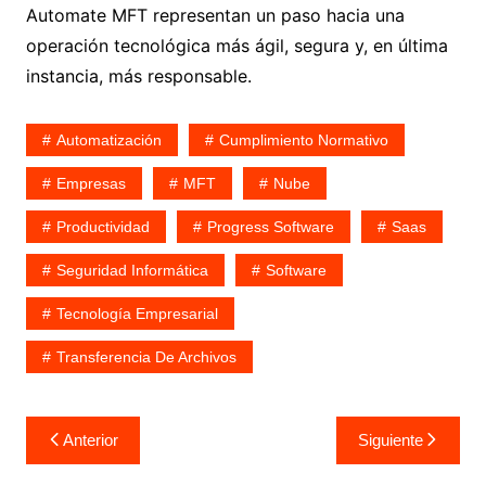
Automate MFT representan un paso hacia una
operación tecnológica más ágil, segura y, en última
instancia, más responsable.
Automatización
Cumplimiento Normativo
Empresas
MFT
Nube
Productividad
Progress Software
Saas
Seguridad Informática
Software
Tecnología Empresarial
Transferencia De Archivos
Navegación
Anterior
Siguiente
de