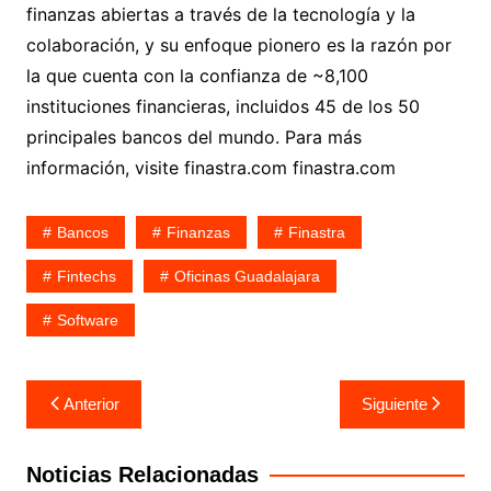
finanzas abiertas a través de la tecnología y la
colaboración, y su enfoque pionero es la razón por
la que cuenta con la confianza de ~8,100
instituciones financieras, incluidos 45 de los 50
principales bancos del mundo. Para más
información, visite finastra.com finastra.com
Bancos
Finanzas
Finastra
Fintechs
Oficinas Guadalajara
Software
Navegación
Anterior
Siguiente
de
entradas
Noticias Relacionadas