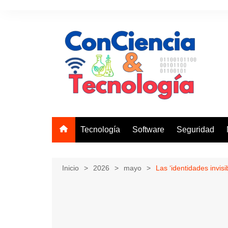
Saltar
al
contenido
Tecnología
Software
Seguridad
Inicio
2026
mayo
Las ‘identidades invi