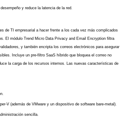
 desempeño y reduce la latencia de la red.
es de TI empresarial a hacer frente a los cada vez más complicados
os. El módulo Trend Micro Data Privacy and Email Encryption filtra
alidadores, y también encripta los correos electrónicos para asegurar
sibles. Incluye un pre-filtro SaaS híbrido que bloquea el correo no
duce la carga de los recursos internos. Las nuevas características de
n.
Hyper-V (además de VMware y un dispositivo de software bare-metal).
dministración sencilla.