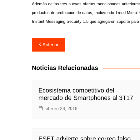
Además de las tres nuevas ofertas mencionadas anteriorme
productos de protección de datos, incluyendo Trend Micr
Instant Messaging Security 1.5 que agregaron soporte para 
Navegación
Anterior
de
entradas
Noticias Relacionadas
Ecosistema competitivo del
mercado de Smartphones al 3T17
febrero 28, 2018
ESET advierte sobre correo falso