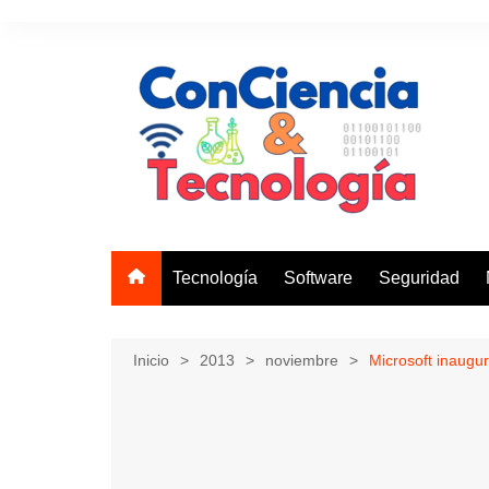
Saltar
al
contenido
Tecnología
Software
Seguridad
Inicio
2013
noviembre
Microsoft inaugu