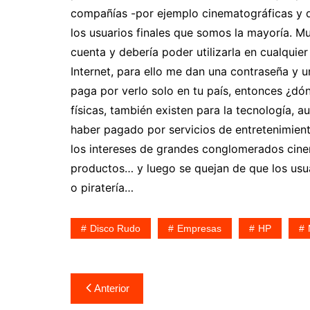
compañías -por ejemplo cinematográficas y d
los usuarios finales que somos la mayoría. Mue
cuenta y debería poder utilizarla en cualqui
Internet, para ello me dan una contraseña y un
paga por verlo solo en tu país, entonces ¿dón
físicas, también existen para la tecnología, 
haber pagado por servicios de entretenimien
los intereses de grandes conglomerados cinem
productos… y luego se quejan de que los usu
o piratería…
Disco Rudo
Empresas
HP
Navegación
Anterior