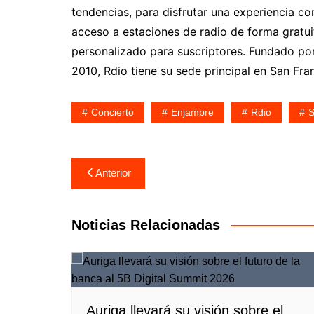
tendencias, para disfrutar una experiencia c
acceso a estaciones de radio de forma gratui
personalizado para suscriptores. Fundado po
2010, Rdio tiene su sede principal en San Fr
Concierto
Enjambre
Rdio
S
Navegación
Anterior
de
entradas
Noticias Relacionadas
Auriga llevará su visión sobre el