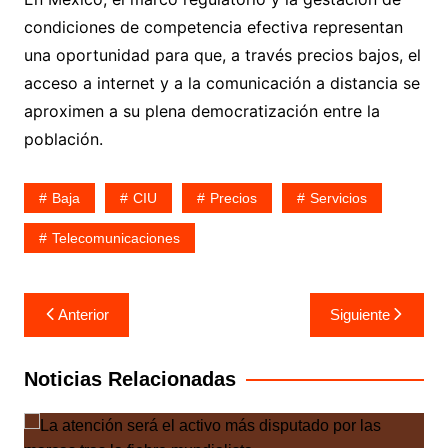
condiciones de competencia efectiva representan
una oportunidad para que, a través precios bajos, el
acceso a internet y a la comunicación a distancia se
aproximen a su plena democratización entre la
población.
Baja
CIU
Precios
Servicios
Telecomunicaciones
Navegación
Anterior
Siguiente
de
entradas
Noticias Relacionadas