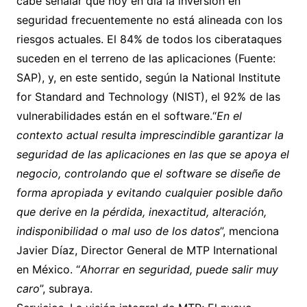
cabe señalar que hoy en día la inversión en
seguridad frecuentemente no está alineada con los
riesgos actuales. El 84% de todos los ciberataques
suceden en el terreno de las aplicaciones (Fuente:
SAP), y, en este sentido, según la National Institute
for Standard and Technology (NIST), el 92% de las
vulnerabilidades están en el software.“
En el
contexto actual resulta imprescindible garantizar la
seguridad de las aplicaciones en las que se apoya el
negocio, controlando que el software se dise
ñ
e de
forma apropiada y evitando cualquier posible da
ñ
o
que derive en la p
é
rdida, inexactitud, alteraci
ó
n,
indisponibilidad o mal uso de los datos
”, menciona
Javier Díaz, Director General de MTP International
en México. “
Ahorrar en seguridad, puede salir muy
caro
”, subraya.