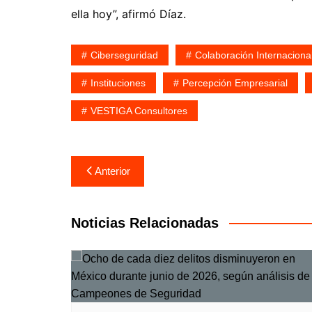
ella hoy”, afirmó Díaz.
Ciberseguridad
Colaboración Internaciona
Instituciones
Percepción Empresarial
VESTIGA Consultores
Navegación
Anterior
de
entradas
Noticias Relacionadas