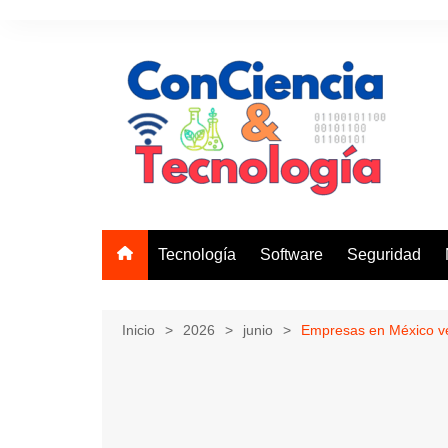
Saltar
al
contenido
Tecnología
Software
Seguridad
Inicio
2026
junio
Empresas en México ve