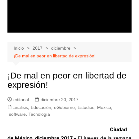
Inicio
2017
diciembre
¡De mal en peor en libertad de expresión!
¡De mal en peor en libertad de
expresión!
editorial
diciembre 20, 2017
analisis
,
Educación
,
eGobierno
,
Estudios
,
Mexico
,
software
,
Tecnología
Ciudad
de México, diciembre 2017.-
El jueves de la semana