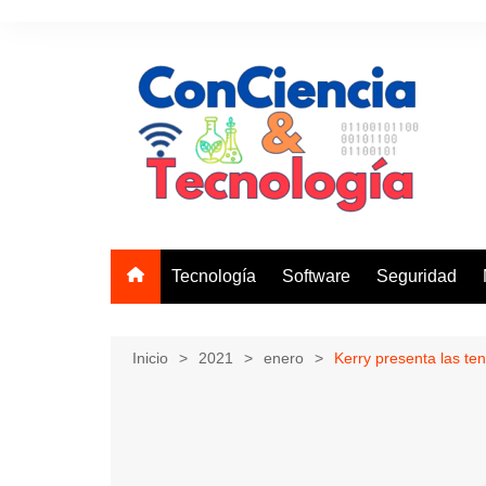
Saltar
al
contenido
Tecnología
Software
Seguridad
Inicio
2021
enero
Kerry presenta las te