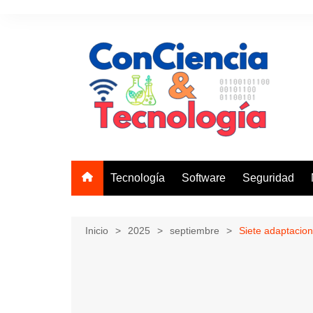
Saltar
al
contenido
Tecnología
Software
Seguridad
Inicio
2025
septiembre
Siete adaptacion