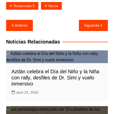
Temporada 5
Vecna
Navegación
Anterior
Siguiente
de
entradas
Noticias Relacionadas
Aztlán celebra el Día del Niño y la Niña
con rally, desfiles de Dr. Simi y vuelo
inmersivo
abril 24, 2026