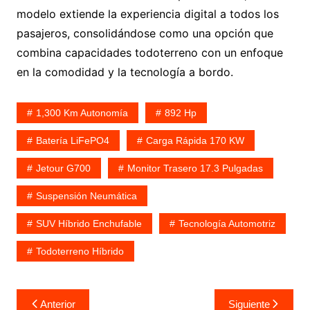
modelo extiende la experiencia digital a todos los
pasajeros, consolidándose como una opción que
combina capacidades todoterreno con un enfoque
en la comodidad y la tecnología a bordo.
1,300 Km Autonomía
892 Hp
Batería LiFePO4
Carga Rápida 170 KW
Jetour G700
Monitor Trasero 17.3 Pulgadas
Suspensión Neumática
SUV Híbrido Enchufable
Tecnología Automotriz
Todoterreno Híbrido
Navegación
Anterior
Siguiente