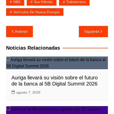
NBA
Suv Híbrido
Todoterreno
Vehículos De Nueva Energía
Navegación
Anterior
Siguiente
de
entradas
Noticias Relacionadas
Auriga llevará su visión sobre el futuro
de la banca al 5B Digital Summit 2026
agosto 7, 2026