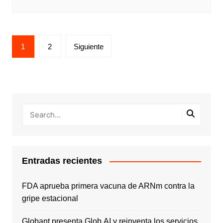
Paginación
1
2
Siguiente
de
entradas
Entradas recientes
FDA aprueba primera vacuna de ARNm contra la
gripe estacional
Globant presenta Glob.AI y reinventa los servicios