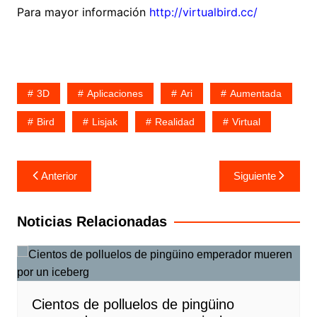
Para mayor información
http://virtualbird.cc/
3D
Aplicaciones
Ari
Aumentada
Bird
Lisjak
Realidad
Virtual
Navegación
Anterior
Siguiente
de
entradas
Noticias Relacionadas
Cientos de polluelos de pingüino