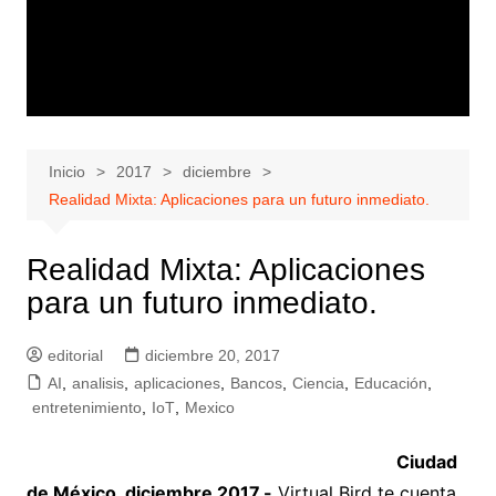
Inicio
2017
diciembre
Realidad Mixta: Aplicaciones para un futuro inmediato.
Realidad Mixta: Aplicaciones
para un futuro inmediato.
editorial
diciembre 20, 2017
AI
,
analisis
,
aplicaciones
,
Bancos
,
Ciencia
,
Educación
,
entretenimiento
,
IoT
,
Mexico
Ciudad
de México, diciembre 2017.-
Virtual Bird te cuenta