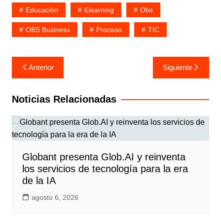
Educación
Elearning
Obs
OBS Business
Proceso
TIC
Navegación
Anterior
Siguiente
de
entradas
Noticias Relacionadas
Globant presenta Glob.AI y reinventa
los servicios de tecnología para la era
de la IA
agosto 6, 2026