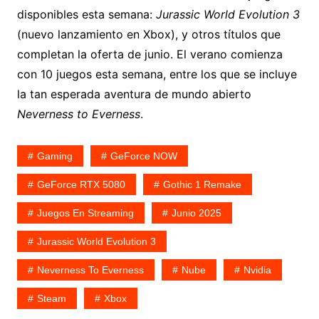
disponibles esta semana:
Jurassic World Evolution 3
(nuevo lanzamiento en Xbox), y otros títulos que
completan la oferta de junio. El verano comienza
con 10 juegos esta semana, entre los que se incluye
la tan esperada aventura de mundo abierto
Neverness to Everness
.
Gaming
GeForce NOW
GeForce RTX 5080
Gothic 1 Remake
Juegos En Streaming
Junio 2025
Jurassic World Evolution 3
Neverness To Everness
Nube
Nvidia
Steam
Xbox