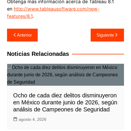
Obtenga más información acerca de Tableau 8.1
en
http://www.tableausoftware.
com/new-
features/8.1
.
Navegación
Anterior
Siguiente
de
entradas
Noticias Relacionadas
Ocho de cada diez delitos disminuyeron
en México durante junio de 2026, según
análisis de Campeones de Seguridad
agosto 4, 2026