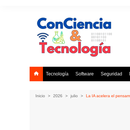
Saltar
al
contenido
Tecnología
Software
Seguridad
Inicio
2026
julio
La IA acelera el pensami