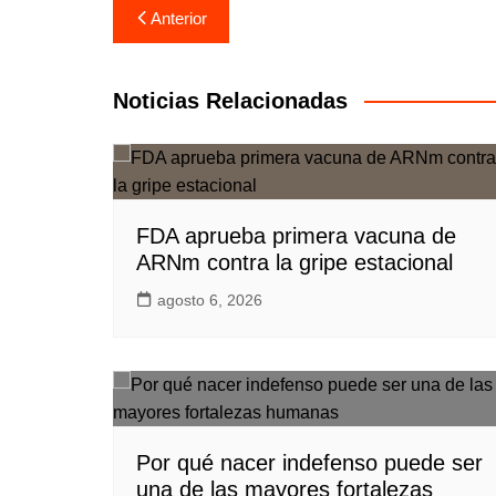
Navegación
Anterior
de
entradas
Noticias Relacionadas
FDA aprueba primera vacuna de
ARNm contra la gripe estacional
agosto 6, 2026
Por qué nacer indefenso puede ser
una de las mayores fortalezas