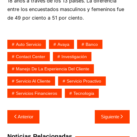
18 años a través de los 13 países. La diferencia
entre los encuestados masculinos y femeninos fue
de 49 por ciento a 51 por ciento.
Auto Servicio
Avaya
Banco
Contact Center
Investigación
Manejo De La Experiencia Del Cliente
Servicio Al Cliente
Servicio Proactivo
Servicios Financieros
Tecnologia
Navegación
Anterior
Siguiente
de
entradas
Noticias Relacionadas